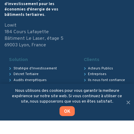
d’investissement pour les
économies d'énergie de vos
bâtiments tertiaires.
Lowit
184 Cours Lafayette
Bâtiment Le Laser, étage 5
69003 Lyon, France
Solution
Clients
Stratégie d’investissement
Acteurs Publics
Décret Tertiaire
Entreprises
Audits énergétiques
Ils nous font confiance
Suivi des actions
Nous utilisons des cookies pour vous garantir la meilleure
expérience sur notre site web. Si vous continuez à utiliser ce
À propos
Ressources
Annexes
site, nous supposerons que vous en êtes satisfait.
Qui sommes-nous
Actualités Lowit
Mentions légales
OK
Nous rejoindre
Paroles d’experts
Articles
Presse
Webinaires