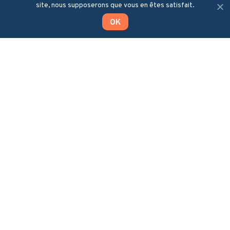
dans votre stratégie
site, nous supposerons que vous en êtes satisfait.
d’investissement pour les
économies d'énergie de vos
OK
bâtiments tertiaires.
Lowit
184 Cours Lafayette
Bâtiment Le Laser, étage 5
69003 Lyon, France
Solution
Clients
Stratégie d’investissement
Acteurs Publics
Décret Tertiaire
Entreprises
Audits énergétiques
Ils nous font confiance
Suivi des actions
À propos
Ressources
Annexes
Qui sommes-nous
Actualités Lowit
Mentions légales
Nous rejoindre
Paroles d’experts
Articles
Presse