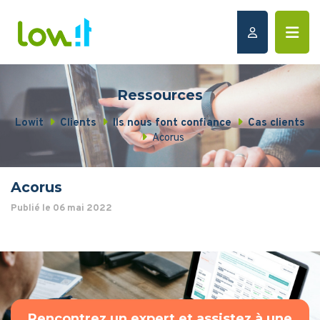
Ressources
Lowit
Clients
Ils nous font confiance
Cas clients
Acorus
Acorus
Publié le 06 mai 2022
Rencontrez un expert et assistez à une