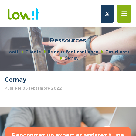
Ressources
Lowit
Clients
Ils nous font confiance
Cas clients
Cernay
Cernay
Publié le 06 septembre 2022
Rencontrez un expert et assistez à une