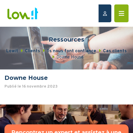
Ressources
Lowit
Clients
Ils nous font confiance
Cas clients
Downe House
Downe House
Publié le 16 novembre 2023
Rencontrez un expert et assistez à une