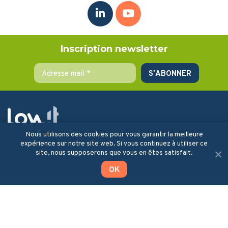
Inscription newsletter
Nous utilisons des cookies pour vous garantir la meilleure
la solution qui vous accompagne
expérience sur notre site web. Si vous continuez à utiliser ce
dans votre stratégie
site, nous supposerons que vous en êtes satisfait.
d’investissement pour les
économies d'énergie de vos
OK
bâtiments tertiaires.
Lowit
184 Cours Lafayette
Bâtiment Le Laser, étage 5