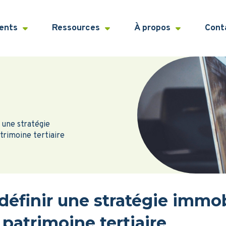
ients
Ressources
À propos
Cont
r une stratégie
trimoine tertiaire
: définir une stratégie immo
patrimoine tertiaire