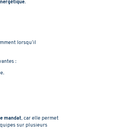
nergétique
.
amment lorsqu’il
vantes :
e.
de mandat
, car elle permet
 équipes sur plusieurs