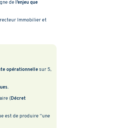
igne de
l’enjeu que
recteur Immobilier et
ute opérationnelle
sur 5,
ques
.
ire (
Décret
que est de produire “une