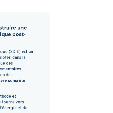
struire une
ique post-
ique (SDIE)
est un
loter, dans la
que des
lementaires,
ion des
œuvre concrète
thode et
e tourné vers
l’énergie et de